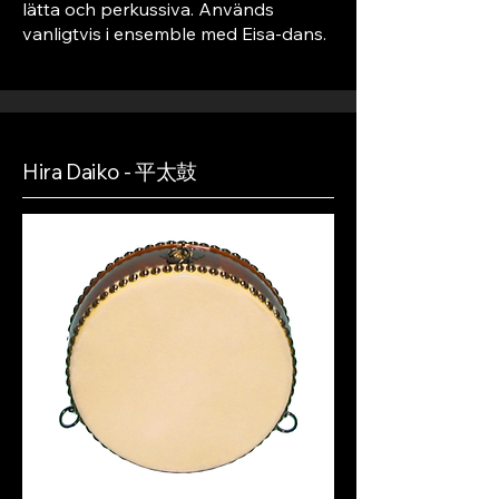
lätta och perkussiva. Används
vanligtvis i ensemble med Eisa-dans.
Hira Daiko - 平太鼓