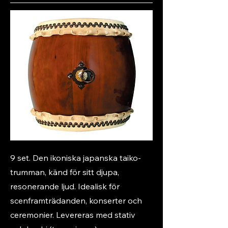
9 set. Den ikoniska japanska taiko-
trumman, känd för sitt djupa,
resonerande ljud. Idealisk för
scenframträdanden, konserter och
ceremonier. Levereras med stativ