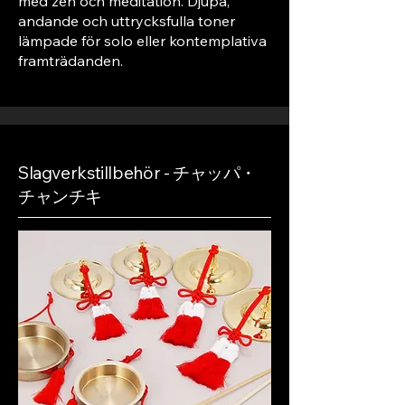
med zen och meditation. Djupa,
andande och uttrycksfulla toner
lämpade för solo eller kontemplativa
framträdanden.
Slagverkstillbehör - チャッパ・
チャンチキ