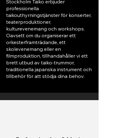
Stockholm Taiko erbjuder
professionella
taikouthyrningstjänster för konserter,
teaterproduktioner,
kulturevenemang och workshops.
Oavsett om du organiserar ett
orkesterframträdande, ett
skolevenemang eller en
filmproduktion, tillhandahåller vi ett
brett utbud av taiko-trummor,
traditionella japanska instrument och
tillbehör för att stödja dina behov.