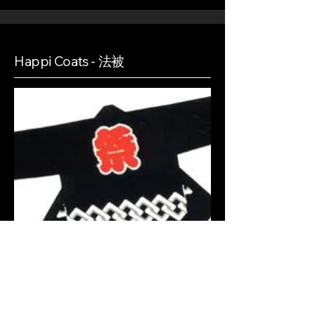
Happi Coats - 法被
Traditionella korta festivaljackor, lätta
att bära för gruppuppträdanden,