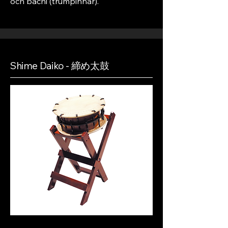
och bachi (trumpinnar).
Shime Daiko - 締め太鼓