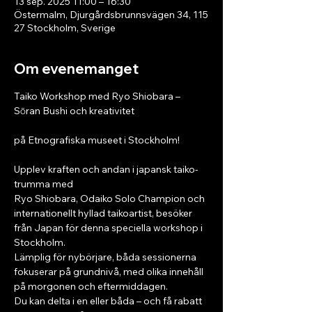
13 sep. 2025 11:00 – 16:30
Östermalm, Djurgårdsbrunnsvägen 34, 115
27 Stockholm, Sverige
Om evenemanget
Taiko Workshop med Ryo Shiobara – 
Sōran Bushi och kreativitet
på Etnografiska museet i Stockholm!
Upplev kraften och andan i japansk taiko-
trumma med
Ryo Shiobara, Odaiko Solo Champion och 
internationellt hyllad taikoartist, besöker 
från Japan för denna speciella workshop i 
Stockholm.
Lämplig för nybörjare, båda sessionerna 
fokuserar på grundnivå, med olika innehåll 
på morgonen och eftermiddagen.
Du kan delta i en eller båda – och få rabatt 