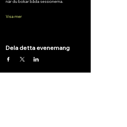
när du bokar båda sessionerna.
Visa mer
Dela detta evenemang
Stockholm Taiko
Stockholm Taiko is a performing group
within Stockholm Taiko Center, a registered