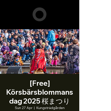
[Free]
Körsbärsblommans
dag 2025 桜まつり
Sun 27 Apr
  |  
Kungsträdgården